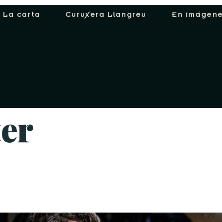
La carta
Curuxera Llangreu
En imágen
er