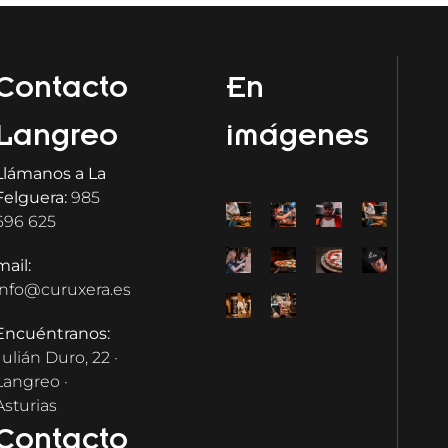
Contacto
En
Langreo
imágenes
Llámanos a La
Felguera:
985
696 625
mail:
info@curuxera.es
Encuéntranos:
Julián Duro, 22 ·
Langreo ·
Asturias
Contacto