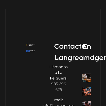
Contacto
En
Langreo
imáge
Llámanos
a La
Felguera:
985 696
625
mail:
info@curuxera.es