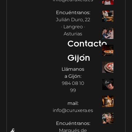
Encuéntranos:
Julián Duro, 22
· Langreo ·
Asturias
Contacto
Gijón
Llámanos
a Gijón:
984 08 10
99
mail:
info@curuxera.es
Encuéntranos:
Marqués de