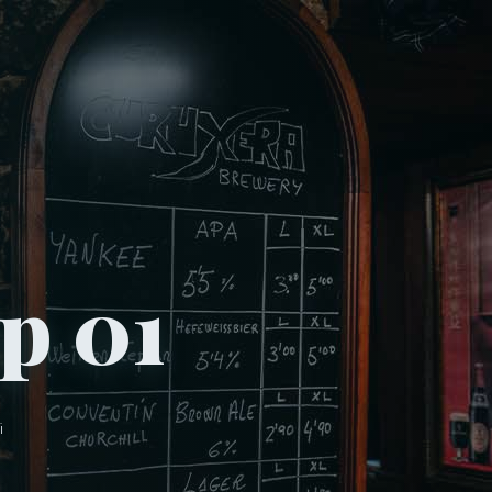
p 01
i