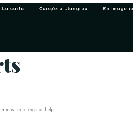
La carta
Curuxera Llangreu
En imágen
rts
Perhaps searching can help.