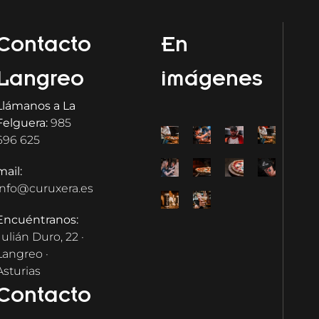
Contacto
En
Langreo
imágenes
Llámanos a La
Felguera:
985
696 625
mail:
info@curuxera.es
Encuéntranos:
Julián Duro, 22 ·
Langreo ·
Asturias
Contacto