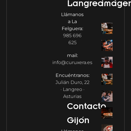
Langreo
imáge
Llámanos
a La
Felguera:
985 696
625
mail:
info@curuxera.es
Encuéntranos:
Julián Duro, 22
· Langreo ·
Asturias
Contacto
Gijón