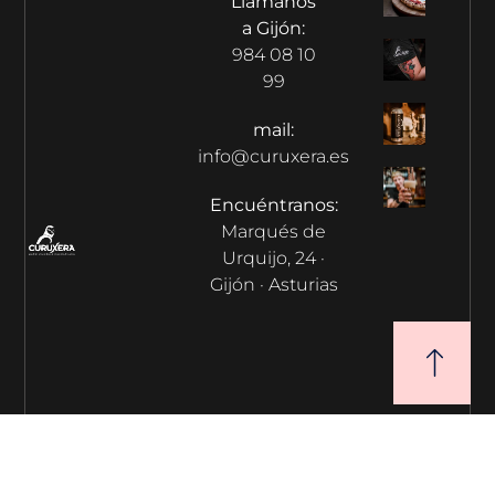
Llámanos
a Gijón:
984 08 10
99
mail:
info@curuxera.es
Encuéntranos:
Marqués de
Urquijo, 24 ·
Gijón · Asturias