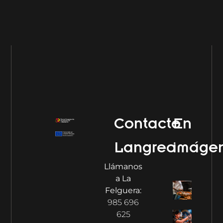
Contacto
En
Langreo
imáge
Llámanos
a La
Felguera:
985 696
625