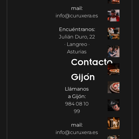
mail:
info@curuxera.es
Encuéntranos:
Julián Duro, 22
· Langreo ·
Asturias
Contacto
Gijón
Llámanos
a Gijón:
984 08 10
99
mail:
info@curuxera.es