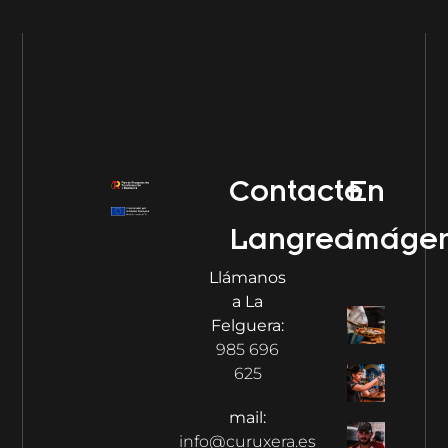
Contacto
En
Langreo
imáge
Llámanos
a La
Felguera:
985 696
625
mail:
info@curuxera.es