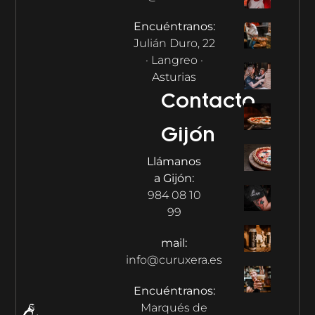
Encuéntranos:
Julián Duro, 22
· Langreo ·
Asturias
Contacto
Gijón
Llámanos
a Gijón:
984 08 10
99
mail:
info@curuxera.es
Encuéntranos:
Marqués de